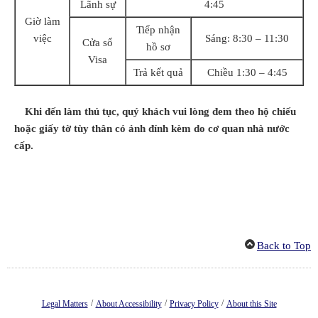
Lãnh sự
4:45
Giờ làm
Tiếp nhận
việc
Sáng: 8:30 – 11:30
Cửa sổ
hồ sơ
Visa
Trả kết quả
Chiều 1:30 – 4:45
Khi đ
ế
n làm th
ủ
t
ụ
c, quý khách vui lòng đem theo h
ộ
chi
ế
u
ho
ặ
c gi
ấ
y t
ờ
tùy thân có
ả
nh đính kèm do c
ơ
quan nhà n
ướ
c
c
ấ
p.
Back to Top
/
/
/
Legal Matters
About Accessibility
Privacy Policy
About this Site