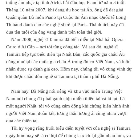
thống âm nhạc tại tỉnh Aichi, bắt đầu học Piano từ năm 3 tuổi.
Tháng 10 năm 2007, khi đang du học tại Áo, ông đã đạt giải
Quán quân Bộ môn Piano tại Cuộc thi Âm nhạc Quốc tế Long
Thibaud dành cho các nghệ sĩ trẻ tại Paris. Thành tích này đã
đưa tên tuổi của ông vang danh trên toàn thế giới.
Năm 2008, nghệ sĩ Tamura đã biểu diễn tại Nhà hát Opera
Cairo ở Ai Cập – nơi tôi từng công tác. Và sau đó, nghệ sĩ
Tamura tiếp tục biểu diễn tại Nhật Bản, các quốc gia châu Âu
cũng như tại các quốc gia châu Á trong đó có Việt Nam, và luôn
nhận được sự đánh giá cao. Hôm nay, chúng tôi vô cùng vinh dự
khi được chào đón nghệ sĩ Tamura tại thành phố Đà Nẵng.
Năm nay, Đà Nẵng nói riêng và khu vực miền Trung Việt
Nam nói chung đã phải gánh chịu nhiều thiên tai và lũ lụt. Là
một người Nhật, tôi vô cùng cảm động khi chứng kiến hình ảnh
người Việt Nam đoàn kết, tương thân tương ái cùng nhau vượt
qua các thiên tai.
Tôi hy vọng rằng buổi biểu diễn tuyệt vời của nghệ sĩ Tamura
ngày hôm nay sẽ là cơ hội để chúng ta xích lại gần nhau hơn, và