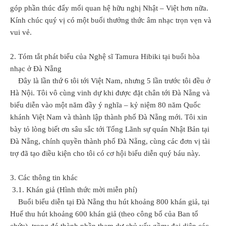
góp phần thúc đẩy mối quan hệ hữu nghị Nhật – Việt hơn nữa.
Kính chúc quý vị có một buổi thưởng thức âm nhạc trọn vẹn và
vui vẻ.
2. Tóm tắt phát biểu của Nghệ sĩ Tamura Hibiki tại buổi hòa
nhạc ở Đà Nẵng
Đây là lần thứ 6 tôi tới Việt Nam, nhưng 5 lần trước tôi đều ở
Hà Nội. Tôi vô cùng vinh dự khi được đặt chân tới Đà Nẵng và
biểu diễn vào một năm đầy ý nghĩa – kỷ niệm 80 năm Quốc
khánh Việt Nam và thành lập thành phố Đà Nẵng mới. Tôi xin
bày tỏ lòng biết ơn sâu sắc tới Tổng Lãnh sự quán Nhật Bản tại
Đà Nẵng, chính quyền thành phố Đà Nẵng, cùng các đơn vị tài
trợ đã tạo điều kiện cho tôi có cơ hội biểu diễn quý báu này.
3. Các thông tin khác
3.1. Khán giả (Hình thức mời miễn phí)
Buổi biểu diễn tại Đà Nẵng thu hút khoảng 800 khán giả, tại
Huế thu hút khoảng 600 khán giả (theo công bố của Ban tổ