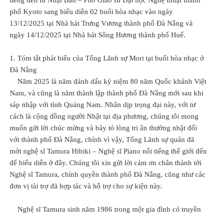
tiếng đến từ Nhật Bản – Phó Giáo sư Đại học Nghệ thuật thành
phố Kyoto sang biểu diễn 02 buổi hòa nhạc vào ngày
13/12/2025 tại Nhà hát Trưng Vương thành phố Đà Nẵng và
ngày 14/12/2025 tại Nhà hát Sông Hương thành phố Huế.
1. Tóm tắt phát biểu của Tổng Lãnh sự Mori tại buổi hòa nhạc ở
Đà Nẵng
Năm 2025 là năm đánh dấu kỷ niệm 80 năm Quốc khánh Việt
Nam, và cũng là năm thành lập thành phố Đà Nẵng mới sau khi
sáp nhập với tỉnh Quảng Nam. Nhân dịp trọng đại này, với tư
cách là cộng đồng người Nhật tại địa phương, chúng tôi mong
muốn gửi lời chúc mừng và bày tỏ lòng tri ân thường nhật đối
với thành phố Đà Nẵng, chính vì vậy, Tổng Lãnh sự quán đã
mời nghệ sĩ Tamura Hibiki – Nghệ sĩ Piano nổi tiếng thế giới đến
để biểu diễn ở đây. Chúng tôi xin gửi lời cảm ơn chân thành tới
Nghệ sĩ Tamura, chính quyền thành phố Đà Nẵng, cũng như các
đơn vị tài trợ đã hợp tác và hỗ trợ cho sự kiện này.
Nghệ sĩ Tamura sinh năm 1986 trong một gia đình có truyền