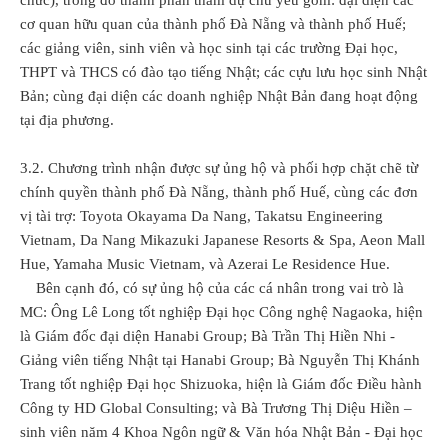
chức), trong đó thành phần tham dự chủ yếu gồm: đại diện các
cơ quan hữu quan của thành phố Đà Nẵng và thành phố Huế;
các giảng viên, sinh viên và học sinh tại các trường Đại học,
THPT và THCS có đào tạo tiếng Nhật; các cựu lưu học sinh Nhật
Bản; cùng đại diện các doanh nghiệp Nhật Bản đang hoạt động
tại địa phương.
3.2. Chương trình nhận được sự ủng hộ và phối hợp chặt chẽ từ
chính quyền thành phố Đà Nẵng, thành phố Huế, cùng các đơn
vị tài trợ: Toyota Okayama Da Nang, Takatsu Engineering
Vietnam, Da Nang Mikazuki Japanese Resorts & Spa, Aeon Mall
Hue, Yamaha Music Vietnam, và Azerai Le Residence Hue.
Bên cạnh đó, có sự ủng hộ của các cá nhân trong vai trò là
MC: Ông Lê Long tốt nghiệp Đại học Công nghệ Nagaoka, hiện
là Giám đốc đại diện Hanabi Group; Bà Trần Thị Hiền Nhi -
Giảng viên tiếng Nhật tại Hanabi Group; Bà Nguyễn Thị Khánh
Trang tốt nghiệp Đại học Shizuoka, hiện là Giám đốc Điều hành
Công ty HD Global Consulting; và Bà Trương Thị Diệu Hiền –
sinh viên năm 4 Khoa Ngôn ngữ & Văn hóa Nhật Bản - Đại học