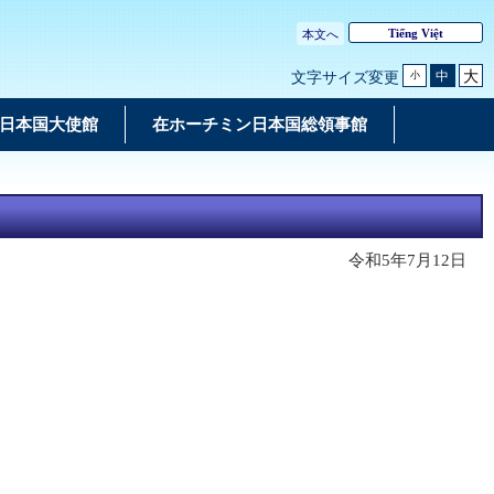
Tiếng Việt
本文へ
大
中
文字サイズ変更
小
日本国大使館
在ホーチミン日本国総領事館
令和5年7月12日