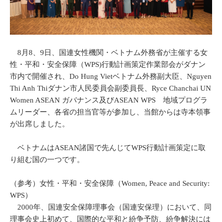
8月8、9日、国連女性機関・ベトナム外務省が主催する女
性・平和・安全保障（WPS)行動計画策定作業部会がダナン
市内で開催され、Do Hung Vietベトナム外務副大臣、Nguyen
Thi Anh Thiダナン市人民委員会副委員長、Ryce Chanchai UN
Women ASEAN ガバナンス及びASEAN WPS 地域プログラ
ムリーダー、各省の担当官等が参加し、当館からは寺本領事
が出席しました。
ベトナムはASEAN諸国で先んじてWPS行動計画策定に取
り組む国の一つです。
（参考）女性・平和・安全保障（Women, Peace and Security:
WPS）
2000年、国連安全保障理事会（国連安保理）において、同
理事会史上初めて、国際的な平和と紛争予防、紛争解決には