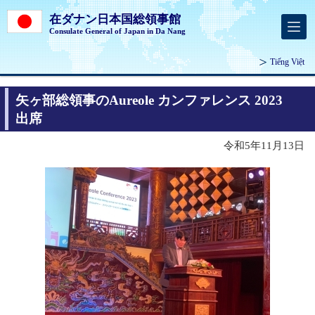
在ダナン日本国総領事館
Consulate General of Japan in Da Nang
Tiếng Việt
矢ヶ部総領事のAureole カンファレンス 2023
出席
令和5年11月13日