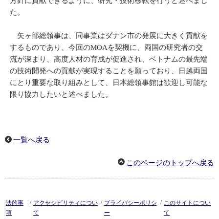
方針に貢献できるように、研究・技術移転を行うと述べまし
た。
矢ヶ部総領事は、同事業はダナン市の発展に大きく貢献を
するものであり、今回のMOAを契機に、両国の研究者の交
流が深まり、高度人材の育成が促進され、ベトナムの最先端
の技術開発への貢献が実現することを願っており、日越両国
にとり重要な取り組みとして、日本総領事館は歓迎し可能な
限り協力したいと述べました。
一覧へ戻る
このページのトップへ戻る
/
/
/
法的事
アクセシビリティについ
プライバシーポリシ
このサイトについ
項
て
ー
て