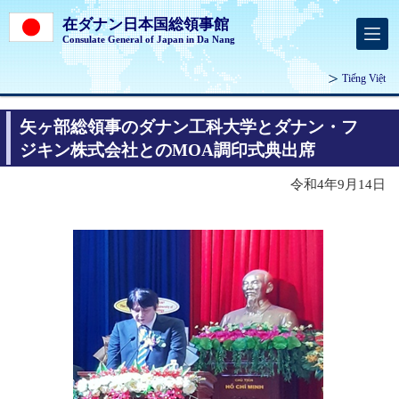
在ダナン日本国総領事館
Consulate General of Japan in Da Nang
Tiếng Việt
矢ヶ部総領事のダナン工科大学とダナン・フ
ジキン株式会社とのMOA調印式典出席
令和4年9月14日